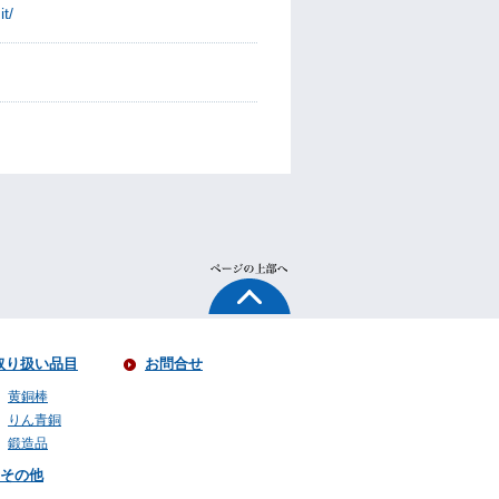
t/
取り扱い品目
お問合せ
黄銅棒
りん青銅
鍛造品
その他