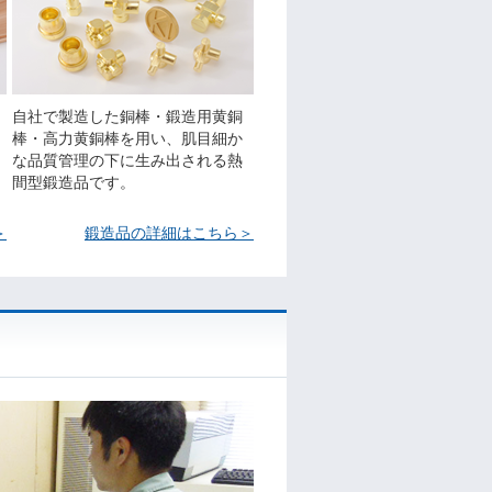
自社で製造した銅棒・鍛造用黄銅
棒・高力黄銅棒を用い、肌目細か
な品質管理の下に生み出される熱
間型鍛造品です。
＞
鍛造品の詳細はこちら＞