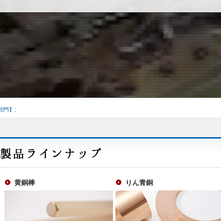
;
部門】
黄銅棒
りん青銅