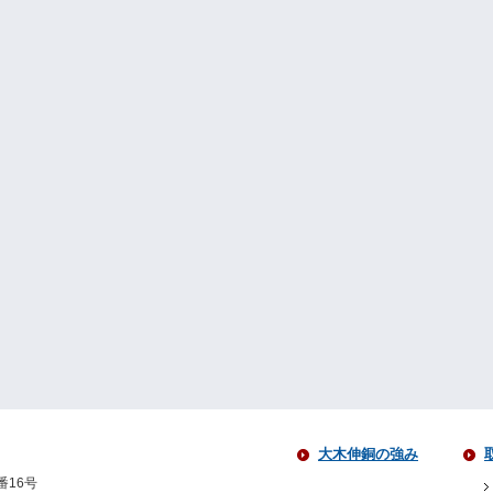
大木伸銅の強み
番16号